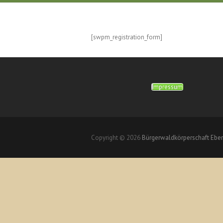
[swpm_registration_form]
Impressum
Copyright © 2026
Bürgerwaldkörperschaft Ebe